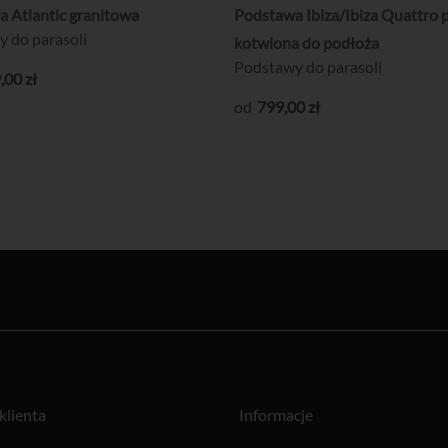
 Atlantic granitowa
Podstawa Ibiza/Ibiza Quattro 
 do parasoli
kotwiona do podłoża
Podstawy do parasoli
9
,00
zł
799
,00
zł
klienta
Informacje