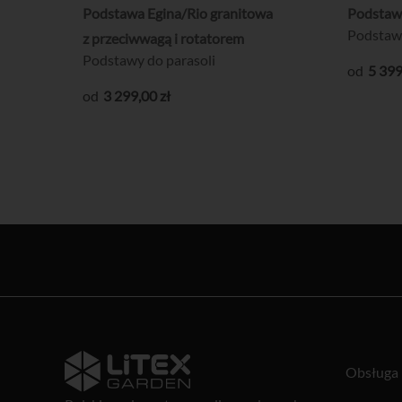
Podstawa Egina/Rio granitowa
Podstawa
Podstawy
z przeciwwagą i rotatorem
Podstawy do parasoli
5 39
3 299
,00
zł
Obsługa 