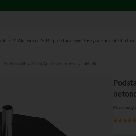
 Meble ogrodowe
Open Modele
Open Akcesoria
dele
Akcesoria
Pergole tarasowe
Poszycia
Parasole dla biz
i
› Podstawa Ibiza/Ibiza Quattro betonowa z nakładką
Podsta
betono
Podstawy d