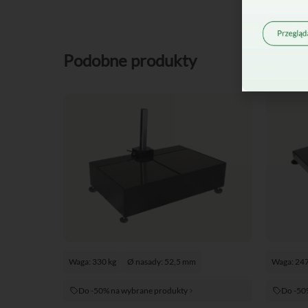
Podobne produkty
Waga: 330 kg
Ø nasady: 52,5 mm
Waga: 247
Do -50% na wybrane produkty
Do -50