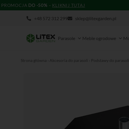
Przejdź
PROMOCJA
DO -50%
–
KLIKNIJ TUTAJ
do
+48 572 312 299
sklep@litexgarden.pl
treści
Open Parasole
Open
Parasole
Meble ogrodowe
Mo
Strona główna
›
Akcesoria do parasoli
›
Podstawy do parasol