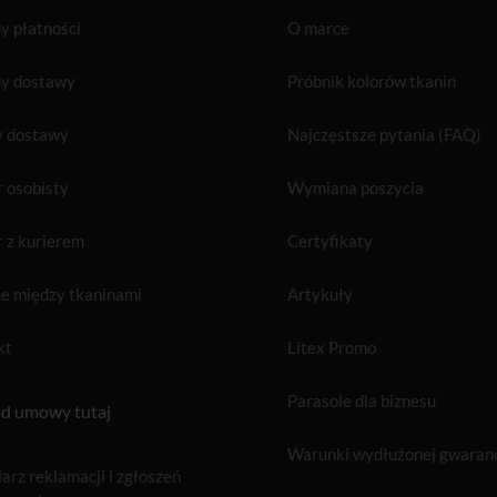
 płatności
O marce
y dostawy
Próbnik kolorów tkanin
y dostawy
Najczęstsze pytania (FAQ)
 osobisty
Wymiana poszycia
 z kurierem
Certyfikaty
e między tkaninami
Artykuły
kt
Litex Promo
Parasole dla biznesu
d umowy tutaj
Warunki wydłużonej gwaranc
arz reklamacji i zgłoszeń