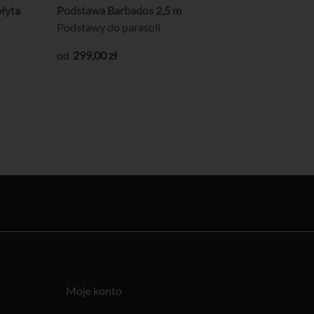
płyta
Podstawa Barbados 2,5 m
Podstawy do parasoli
299
,00
zł
Moje konto