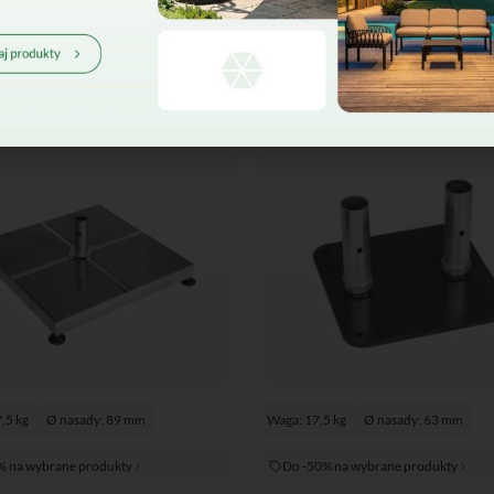
,5 kg
Ø nasady: 89 mm
Waga: 17,5 kg
Ø nasady: 63 mm
% na wybrane produkty
Do -50% na wybrane produkty