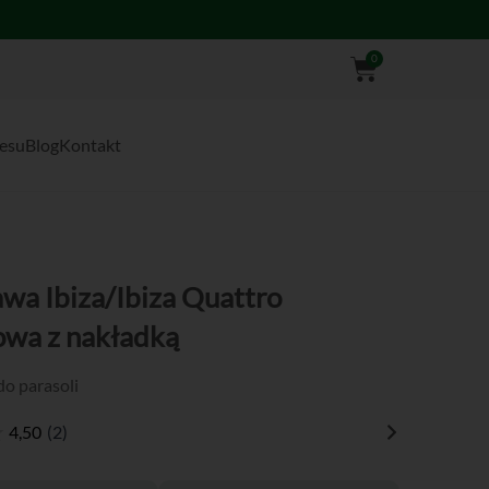
Wózek
0
nesu
Blog
Kontakt
wa Ibiza/Ibiza Quattro
wa z nakładką
o parasoli