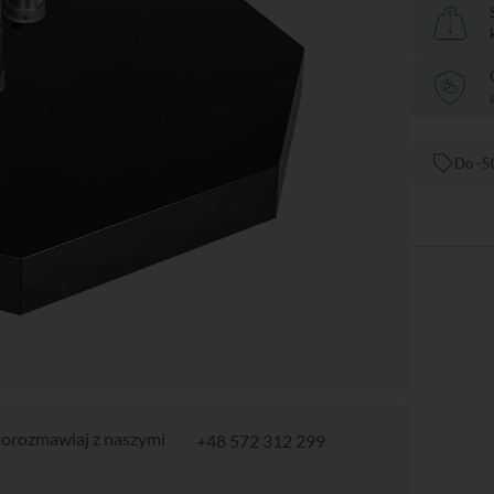
Do -5
orozmawiaj z naszymi
+48 572 312 299