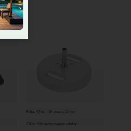
Waga: 45 kg
Ø nasady: 35 mm
Do -50% na wybrane produkty