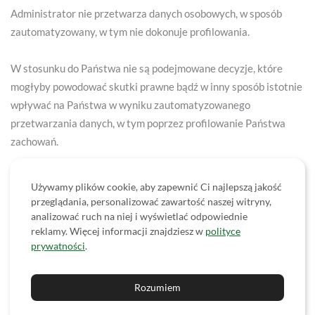
Administrator nie przetwarza danych osobowych, w sposób
zautomatyzowany, w tym nie dokonuje profilowania.
W stosunku do Państwa nie są podejmowane decyzje, które
mogłyby powodować skutki prawne bądź w inny sposób istotnie
wpływać na Państwa w wyniku zautomatyzowanego
przetwarzania danych, w tym poprzez profilowanie Państwa
zachowań.
Jeżeli Państwa dane miałyby być przedmiotem takiego
Używamy plików cookie, aby zapewnić Ci najlepszą jakość
zautomatyzowanego przetwarzania danych, będzie
przeglądania, personalizować zawartość naszej witryny,
to mogło mieć miejsce, wyłącznie po uzyskaniu Państwa zgody.
analizować ruch na niej i wyświetlać odpowiednie
reklamy. Więcej informacji znajdziesz w
polityce
prywatności
.
Jednocześnie Administratorzy wskazują, że w ramach narzędzi,
które wykorzystują przy prowadzeniu strony internetowej,
Rozumiem
może dojść do profilowania wyłącznie w zakresie wyrażonej
przez Państwa zgody na wykorzystywane przez Nas pliki