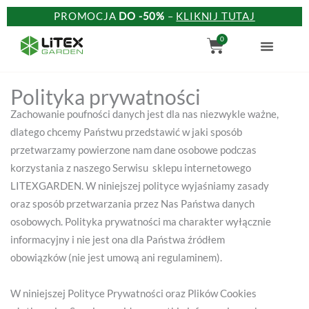
Przejdź
PROMOCJA
DO -50%
–
KLIKNIJ TUTAJ
do
Wózek
0
treści
Polityka prywatności
Zachowanie poufności danych jest dla nas niezwykle ważne,
dlatego chcemy Państwu przedstawić w jaki sposób
przetwarzamy powierzone nam dane osobowe podczas
korzystania z naszego Serwisu sklepu internetowego
LITEXGARDEN. W niniejszej polityce wyjaśniamy zasady
oraz sposób przetwarzania przez Nas Państwa danych
osobowych. Polityka prywatności ma charakter wyłącznie
informacyjny i nie jest ona dla Państwa źródłem
obowiązków (nie jest umową ani regulaminem).
W niniejszej Polityce Prywatności oraz Plików Cookies