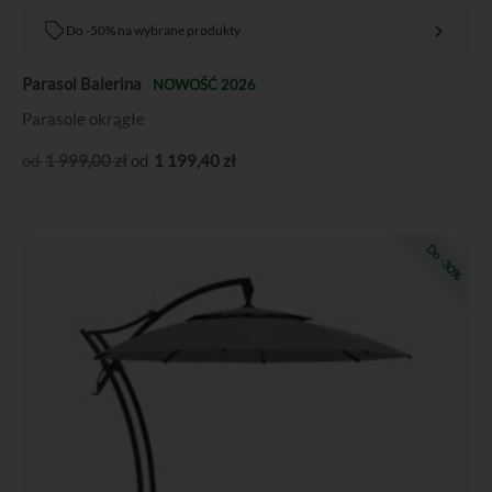
Do -50% na wybrane produkty
Parasol Balerina
NOWOŚĆ 2026
Parasole okrągłe
1 999
,00
zł
1 199
,40
zł
Pierwotna
Aktualna
Do -30%
cena
cena
wynosiła:
wynosi:
5
4
799,00 zł.
059,30 zł.