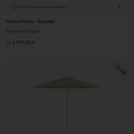
Do -50% na wybrane produkty
Parasol Rodos - Brązowy
Parasole okrągłe
1 099
,00
zł
Pierwotna
Aktualna
Do -40%
cena
cena
wynosiła:
wynosi:
1
659,40 zł.
099,00 zł.