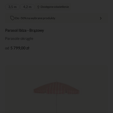
3,5 m
4,2 m
Dostępne oświetlenie
Do -50% na wybrane produkty
Parasol Ibiza - Brązowy
Parasole okrągłe
5 799
,00
zł