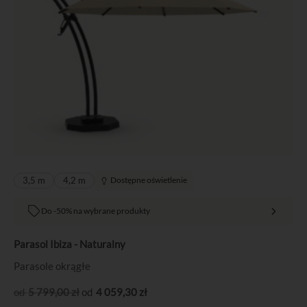
3,5 m
4,2 m
Dostępne oświetlenie
Do -50% na wybrane produkty
Parasol Ibiza - Naturalny
Parasole okrągłe
5 799
,00
zł
4 059
,30
zł