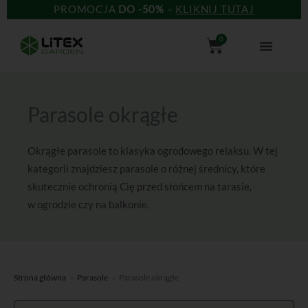
Przejdź
PROMOCJA
DO -50%
–
KLIKNIJ TUTAJ
do
Wózek
0
treści
Parasole okrągłe
Okrągłe parasole to klasyka ogrodowego relaksu. W tej
kategorii znajdziesz parasole o różnej średnicy, które
skutecznie ochronią Cię przed słońcem na tarasie,
w ogrodzie czy na balkonie.
Strona główna
Parasole
Parasole okrągłe