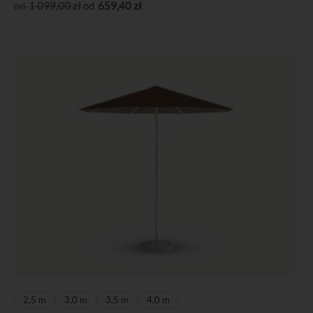
1 099
,00
zł
659
,40
zł
2,5 m
3,0 m
3,5 m
4,0 m