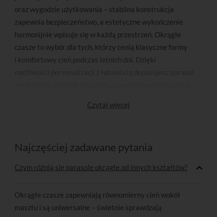
oraz wygodzie użytkowania – stabilna konstrukcja
zapewnia bezpieczeństwo, a estetyczne wykończenie
harmonijnie wpisuje się w każdą przestrzeń. Okrągłe
czasze to wybór dla tych, którzy cenią klasyczne formy
i komfortowy cień podczas letnich dni. Dzięki
możliwości personalizacji z łatwością dopasujesz parasol
nie tylko do potrzeb, ale i stylu aranżacji swojego ogrodu.
Czytaj więcej
Najczęściej zadawane pytania
Czym różnią się parasole okrągłe od innych kształtów?
Okrągłe czasze zapewniają równomierny cień wokół
masztu i są uniwersalne – świetnie sprawdzają