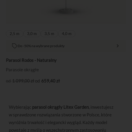
2,5 m
3,0 m
3,5 m
4,0 m
Do -50% na wybrane produkty
Parasol Rodos - Naturalny
Parasole okrągłe
1 099
,00
zł
659
,40
zł
Wybierając
parasol okrągły Litex Garden
, inwestujesz
w sprawdzone rozwiązania stworzone w Polsce, które
wyróżnia trwałość i elegancki wygląd. Każdy model
powstaje z myślą o wszechstronnym zastosowaniu