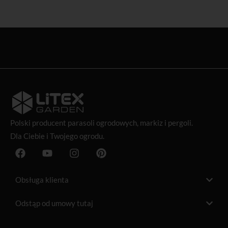
Polski producent
parasoli ogrodowych
, markiz i pergoli.
Dla Ciebie i Twojego ogrodu.
F
Y
I
P
a
o
n
i
c
u
s
n
e
t
t
t
Obsługa klienta
b
u
a
e
o
b
g
r
Odstąp od umowy tutaj
o
e
r
e
k
a
s