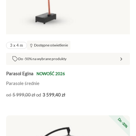
3 x 4 m
Dostępne oświetlenie
Do -50% na wybrane produkty
Parasol Egina
NOWOŚĆ 2026
Parasole średnie
5 999
,00
zł
3 599
,40
zł
Pierwotna
Aktualna
Do -30%
cena
cena
wynosiła:
wynosi:
5
4