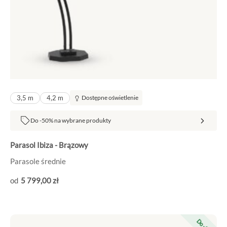
3,5 m
4,2 m
Dostępne oświetlenie
Do -50% na wybrane produkty
Parasol Ibiza - Brązowy
Parasole średnie
5 799
,00
zł
Pierwotna
Aktualna