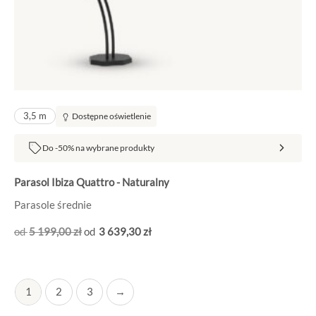
3,5 m
Dostępne oświetlenie
Do -50% na wybrane produkty
Parasol Ibiza Quattro - Naturalny
Parasole średnie
5 199
,00
zł
3 639
,30
zł
1
2
3
→