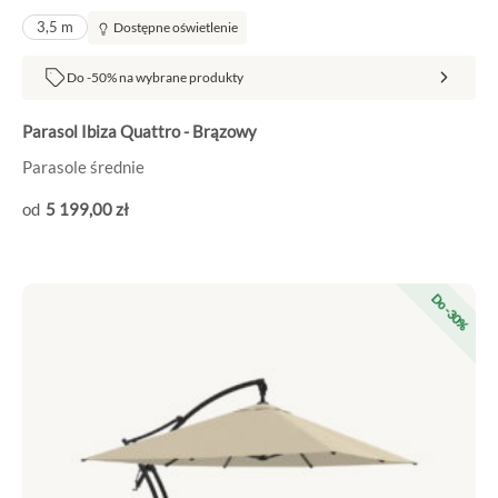
3,5 m
Dostępne oświetlenie
Do -50% na wybrane produkty
Parasol Ibiza Quattro - Brązowy
Parasole średnie
5 199
,00
zł
Pierwotna
Aktualna
Do -30%
cena
cena
wynosiła:
wynosi:
5
3
199,00 zł.
639,30 zł.