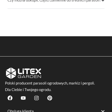
Czy można dokupić części zamienne do średnich parasoli?
Polski producent
parasoli ogrodowych
, markiz i pergoli.
Dla Ciebie i Twojego ogrodu.
F
Y
I
P
a
o
n
i
c
u
s
n
e
t
t
t
Obsługa klienta