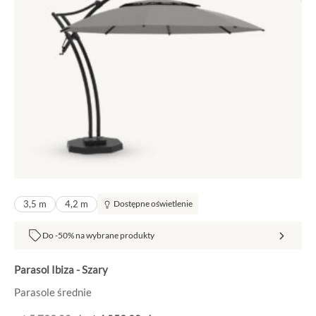
799,00 zł.
059,30 zł.
3,5 m
4,2 m
Dostępne oświetlenie
Do -50% na wybrane produkty
Parasol Ibiza - Szary
Parasole średnie