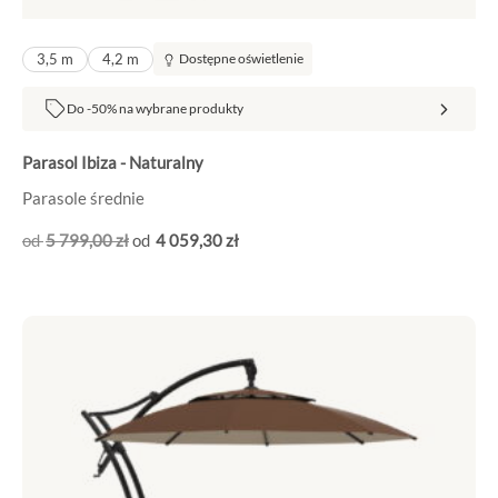
3,5 m
4,2 m
Dostępne oświetlenie
Do -50% na wybrane produkty
Parasol Ibiza - Naturalny
Parasole średnie
5 799
,00
zł
4 059
,30
zł