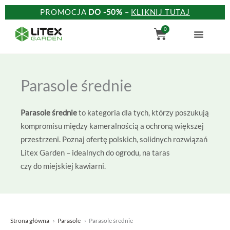
Przejdź
PROMOCJA
DO -50%
–
KLIKNIJ TUTAJ
do
Wózek
0
treści
Parasole średnie
Parasole średnie
to kategoria dla tych, którzy poszukują
kompromisu między kameralnością a ochroną większej
przestrzeni. Poznaj ofertę polskich, solidnych rozwiązań
Litex Garden – idealnych do ogrodu, na taras
czy do miejskiej kawiarni.
Strona główna
Parasole
Parasole średnie