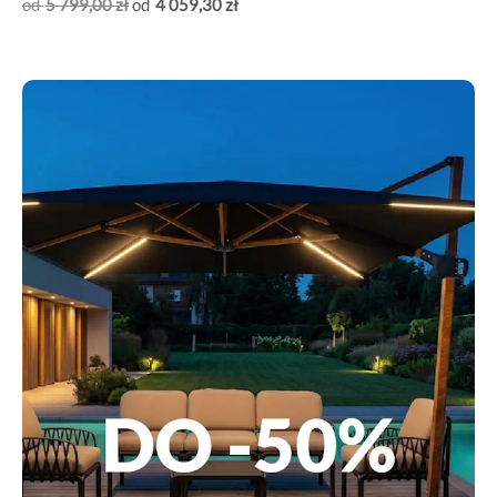
5 799
,00
zł
4 059
,30
zł