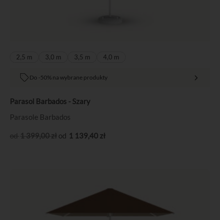
2,5 m
3,0 m
3,5 m
4,0 m
Do -50% na wybrane produkty
Parasol Barbados - Szary
Parasole Barbados
1 399
,00
zł
1 139
,40
zł