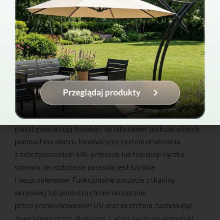
Parasol Barbados - Naturalny
Parasole Barbados
1 399
,00
zł
1 139
,40
zł
Wybierając parasol Barbados, stawiasz na wygodę
i bezpieczeństwo użytkowania każdego dnia. Stabilna,
betonowa podstawa oraz solidny, nierdzewny aluminiowy
maszt gwarantują trwałość na lata nawet podczas silnych
podmuchów wiatru. Innowacyjny system otwierania
z zabezpieczeniem klik-przeskok lub teleskop-rączka
sprawia, że rozłożenie parasola jest szybkie
i bezproblemowe. Funkcjonalne poszycie z tkaniny
akrylowej lub poliestru chroni skutecznie
przed promieniowaniem UV oraz deszczem, zachowując
żywe kolory przez długi czas. Całość łączy się w produkt,