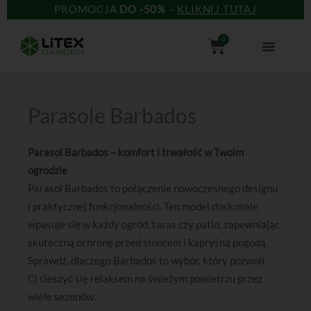
Przejdź
PROMOCJA
DO -50%
–
KLIKNIJ TUTAJ
do
Wózek
0
treści
Parasole Barbados
Parasol Barbados – komfort i trwałość w Twoim
ogrodzie
Parasol Barbados to połączenie nowoczesnego designu
i praktycznej funkcjonalności. Ten model doskonale
wpasuje się w każdy ogród, taras czy patio, zapewniając
skuteczną ochronę przed słońcem i kapryśną pogodą.
Sprawdź, dlaczego Barbados to wybór, który pozwoli
Ci cieszyć się relaksem na świeżym powietrzu przez
wiele sezonów.