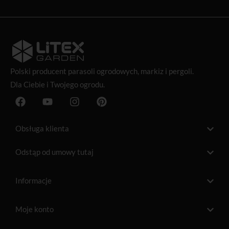
Polski producent
parasoli ogrodowych
, markiz i pergoli.
Dla Ciebie i Twojego ogrodu.
F
Y
I
P
a
o
n
i
c
u
s
n
e
t
t
t
Obsługa klienta
b
u
a
e
o
b
g
r
Odstąp od umowy tutaj
o
e
r
e
k
a
s
m
t
Informacje
Moje konto