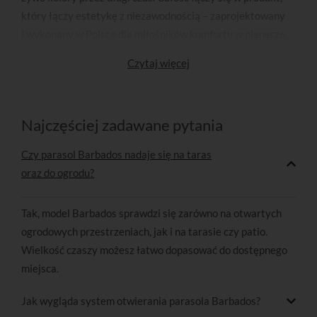
który łączy estetykę z niezawodnością – zaprojektowany
i wykonany w Polsce dla miłośników komfortu w plenerze.
Czytaj więcej
Najczęściej zadawane pytania
Czy parasol Barbados nadaje się na taras
oraz do ogrodu?
Tak, model Barbados sprawdzi się zarówno na otwartych
ogrodowych przestrzeniach, jak i na tarasie czy patio.
Wielkość czaszy możesz łatwo dopasować do dostępnego
miejsca.
Jak wygląda system otwierania parasola Barbados?