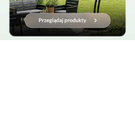
Do -50% na wybrane produkty
Parasol Palamos - Szary
Parasole Palamos
2 399
,00
zł
1 439
,40
zł