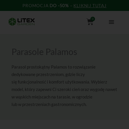
Przejdź
PROMOCJA
DO -50%
–
KLIKNIJ TUTAJ
do
treści
Wózek
0
Parasole Palamos
Parasol prostokątny Palamos to rozwiązanie
dedykowane przestrzeniom, gdzie liczy
się funkcjonalność i komfort użytkowania. Wybierz
model, który zapewni Ci szeroki cień oraz wygodę nawet
w wąskich miejscach na tarasie, w ogrodzie
lub w przestrzeniach gastronomicznych.