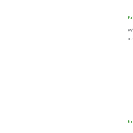
Wy
ma
Kr
Sp
pr