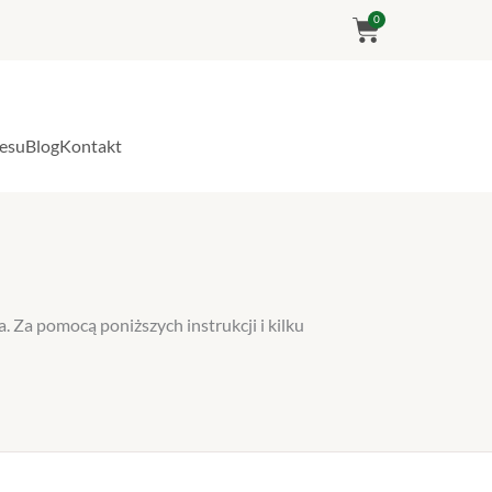
Wózek
0
nesu
Blog
Kontakt
Za pomocą poniższych instrukcji i kilku