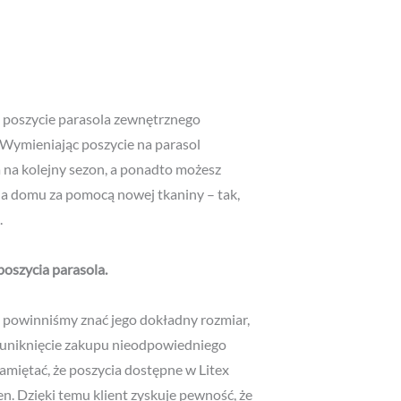
poszycie parasola zewnętrznego
 Wymieniając poszycie na parasol
 na kolejny sezon, a ponadto możesz
a domu za pomocą nowej tkaniny – tak,
.
oszycia parasola.
 powinniśmy znać jego dokładny rozmiar,
na uniknięcie zakupu nieodpowiedniego
miętać, że poszycia dostępne w Litex
. Dzięki temu klient zyskuje pewność, że
o modelu parasola.
wojego parsola.