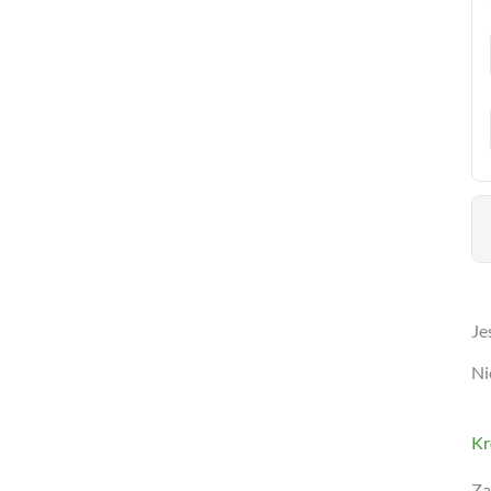
Je
Ni
Kr
Za
bo
O