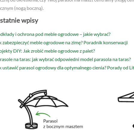
dkłady i ochrona pod meble ogrodowe – jakie wybrać?
k zabezpieczyć meble ogrodowe na zimę? Poradnik konserwacji
ojekty DIY: Jak zrobić meble ogrodowe z palet?
rasole na taras: jak wybrać odpowiedni model parasola na taras?
k ustawić parasol ogrodowy dla optymalnego cienia? Porady od L
ok 2. Określ kształt czaszy (głowy) parasola