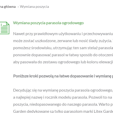
Nawet przy prawidłowym użytkowaniu i przechowywaniu 
może zostać uszkodzone, zerwane lub nosić ślady zużycia.
pomożesz środowisku, utrzymując ten sam stelaż parasola
ponownie dopasować parasol w łatwy sposób do otoczeni
aby pasowała do zestawu ogrodowego lub koloru elewacji
Poniższe kroki pozwolą na łatwe dopasowanie i wymianę p
Decydując się na wymianę poszycia parasola ogrodowego,
a najlepiej nazwę i rocznik modelu parasola. Pozwoli to 
poszycia, niedopasowanego do naszego parasola. Warto pa
Garden dedykowane są tylko parasolom marki Litex Garden
poszycie będzie odpowiednio dopasowane do posiadaneg
orzystaj z poniższej tabeli
, aby znaleźć poszycie dopasowane do T