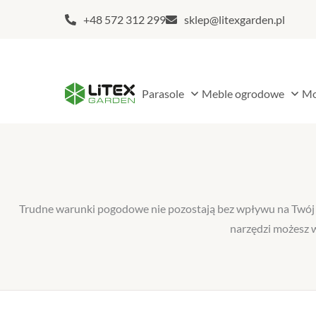
+48 572 312 299
sklep@litexgarden.pl
Open Parasole
Open
Parasole
Meble ogrodowe
Mo
Trudne warunki pogodowe nie pozostają bez wpływu na Twój p
narzędzi możesz w
Stro