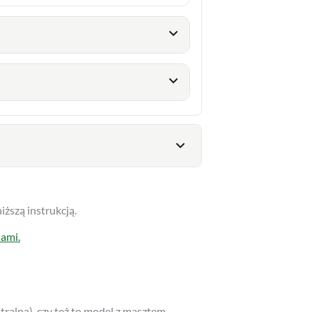
iższą instrukcją.
nami.
tralną), czy też to model z masztem