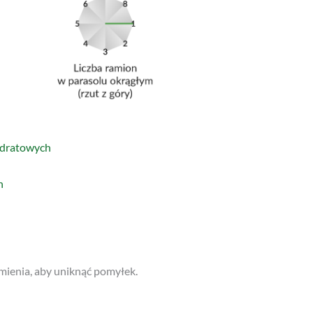
adratowych
h
mienia, aby uniknąć pomyłek.