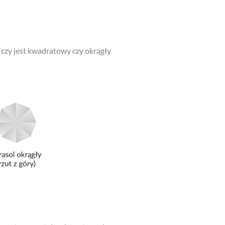
 czy jest kwadratowy czy okrągły
b system wentylacyjny – to ważne