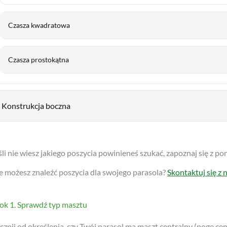
Czasza prostokątna
Konstrukcja boczna
śli nie wiesz jakiego poszycia powinieneś szukać, zapoznaj się z pon
e możesz znaleźć poszycia dla swojego parasola?
Skontaktuj się z 
ok 1. Sprawdź typ masztu
cznij od określenia, czy Twój parasol ma maszt centralny (nogę cen
cznym (nogą boczną).
statnie wpisy