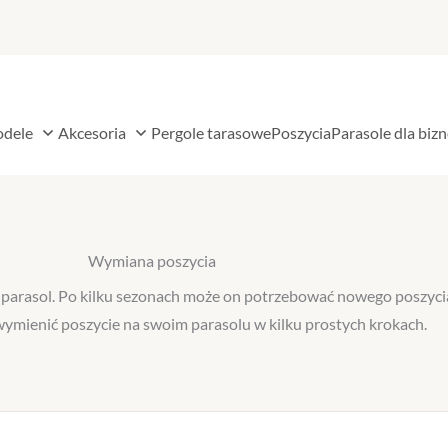
 Meble ogrodowe
Open Modele
Open Akcesoria
dele
Akcesoria
Pergole tarasowe
Poszycia
Parasole dla biz
Wymiana poszycia
arasol. Po kilku sezonach może on potrzebować nowego poszycia. 
ymienić poszycie na swoim parasolu w kilku prostych krokach.
na główna
Wymiana poszycia
Wymiana poszycia parasola ogrodowego