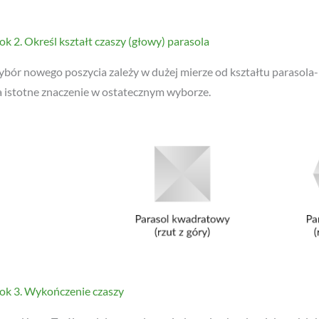
bór nowego poszycia zależy w dużej mierze od kształtu parasola-
 istotne znaczenie w ostatecznym wyborze.
ok 3. Wykończenie czaszy
rawdź, czy Twój model parasola posiada owiewkę, drugi daszek lu
zy wyborze nowego poszycia.