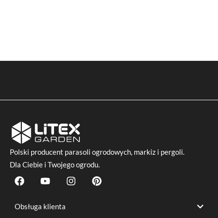
Polski producent
parasoli ogrodowych
, markiz i pergoli.
Dla Ciebie i Twojego ogrodu.
F
Y
I
P
a
o
n
i
c
u
s
n
e
t
t
t
Obsługa klienta
b
u
a
e