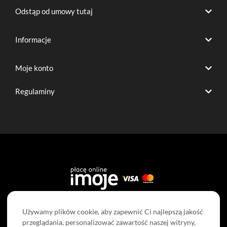
o
b
g
r
Odstąp od umowy tutaj
o
e
r
e
k
a
s
m
t
Informacje
Moje konto
Regulaminy
Litex Promo Sp. z o.o., ul. Staroprzygodzka 117, 63-400 Ostrów Wielkopolski, tel. +48 62 737
Używamy plików cookie, aby zapewnić Ci najlepszą jakość
57 00
przeglądania, personalizować zawartość naszej witryny,
Sąd Rejonowy w Poznaniu dla Nowe Miasto i Wilda, IX Wydział Gospodarczy Krajowego