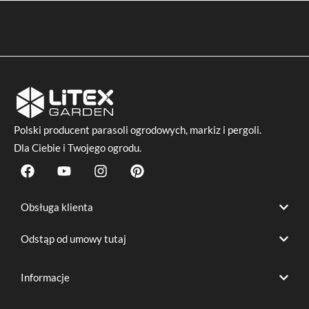
Polski producent
parasoli ogrodowych
, markiz i pergoli.
Dla Ciebie i Twojego ogrodu.
F
Y
I
P
a
o
n
i
c
u
s
n
e
t
t
t
Obsługa klienta
b
u
a
e
o
b
g
r
Odstąp od umowy tutaj
o
e
r
e
k
a
s
m
t
Informacje