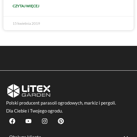
CZYTAJ WIĘCEJ
15 kwietnia 2019
Polski producent
parasoli ogrodowych
, markiz i pergoli.
Dla Ciebie i Twojego ogrodu.
F
Y
I
P
a
o
n
i
c
u
s
n
e
t
t
t