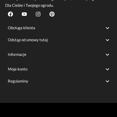
Dla Ciebie i Twojego ogrodu.
F
Y
I
P
a
o
n
i
c
u
s
n
e
t
t
t
Obsługa klienta
b
u
a
e
o
b
g
r
Odstąp od umowy tutaj
o
e
r
e
k
a
s
m
t
Informacje
Moje konto
Regulaminy