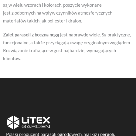
są w wielu wzorach i kolorach, poszycie wykonane
jest z odpornych na wpływ czynników atmosferycznych
materiałów takich jak poliester i dralon.
Zalet parasoli z boczną nogą
jest naprawdę wiele. Są praktyczne,
funkcjonalne, a także przyciągają uwagę oryginalnym wyglądem.
Rozwiązanie trafiające w gust najbardziej wymagających
klientów.
Polski producent
parasoli ogrodowych
, markiz i pergoli.