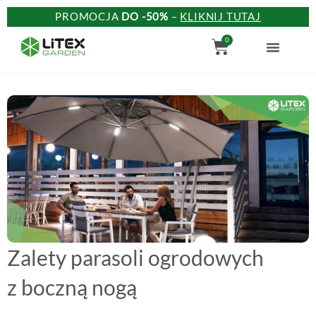
Przejdź
PROMOCJA
DO -50%
–
KLIKNIJ TUTAJ
do
Wózek
0
treści
Zalety parasoli ogrodowych
z boczną nogą