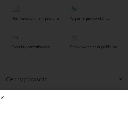
Możliwość wymiany poszycia
Wsparcie posprzedażowe
Produkty certyfikowane
Dedykowana obsługa klienta
Cechy parasola
Specyfikacja techniczna