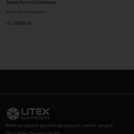
Beach Parasol biznesowy
Parasole biznesowe
159
,00
zł
Polski producent
parasoli ogrodowych
, markiz i pergoli.
Dla Ciebie i Twojego ogrodu.