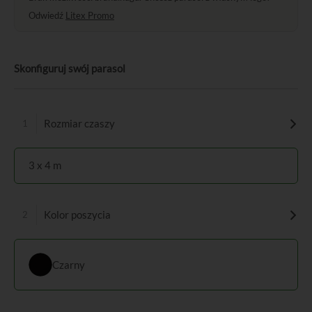
Odwiedź
Litex Promo
Skonfiguruj swój parasol
Rozmiar czaszy
3 x 4 m
Kolor poszycia
Czarny