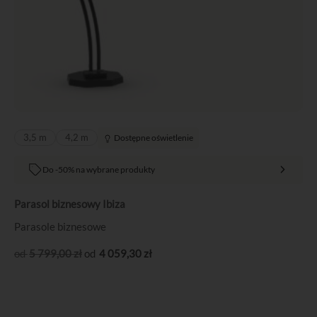
3,5 m
4,2 m
Dostępne oświetlenie
Do -50% na wybrane produkty
Parasol biznesowy Ibiza
Parasole biznesowe
5 799
,00
zł
4 059
,30
zł