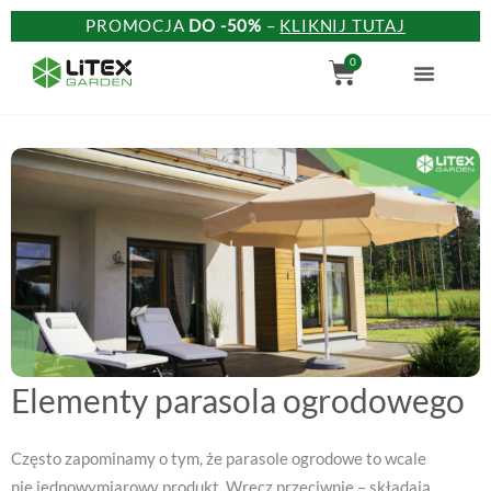
Przejdź
PROMOCJA
DO -50%
–
KLIKNIJ TUTAJ
do
Wózek
0
treści
Elementy parasola ogrodowego
Często zapominamy o tym, że parasole ogrodowe to wcale
nie jednowymiarowy produkt. Wręcz przeciwnie – składają