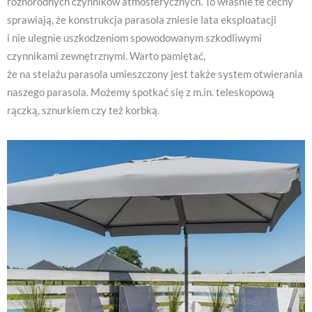
różnorodnych czynników atmosferycznych. To właśnie te cechy
sprawiają, że konstrukcja parasola zniesie lata eksploatacji
i nie ulegnie uszkodzeniom spowodowanym szkodliwymi
czynnikami zewnętrznymi. Warto pamiętać,
że na stelażu parasola umieszczony jest także system otwierania
naszego parasola. Możemy spotkać się z m.in. teleskopową
rączką, sznurkiem czy też korbką.