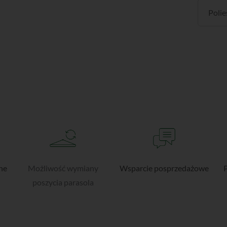
Polie
ne
Możliwość wymiany
Wsparcie posprzedażowe
poszycia parasola