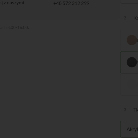
j z naszymi
+48 572 312 299
Ko
nach 8:00-16:00.
T
Akryl