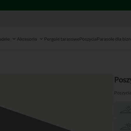
 Meble ogrodowe
Open Modele
Open Akcesoria
dele
Akcesoria
Pergole tarasowe
Poszycia
Parasole dla biz
Posz
Poszycia