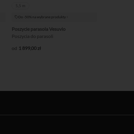
5,5 m
Do -50% na wybrane produkty
Poszycie parasola Vesuvio
Poszycia do parasoli
1 899
,00
zł