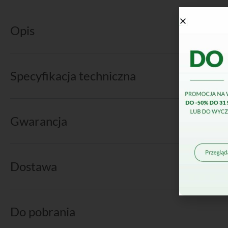
Opis
Specyfikacja techniczna
Gwarancja
Dostawa
Do pobrania