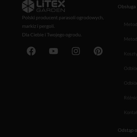
Obsługa 
Polski producent
parasoli ogrodowych
,
Metody
markiz i pergoli.
Dla Ciebie i Twojego ogrodu.
Metod
F
Y
I
P
a
o
n
i
Koszt
c
u
s
n
Odbiór
e
t
t
t
b
u
a
e
Odbiór
o
b
g
r
Różnic
o
e
r
e
k
a
s
Konta
m
t
Odstąp o