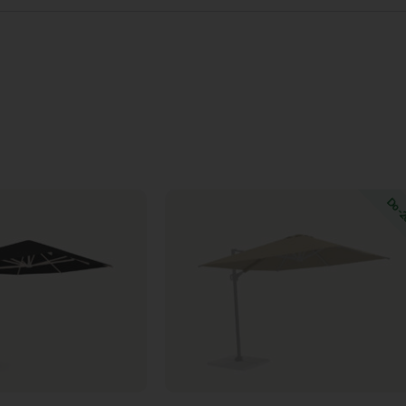
Pierwotna
Aktualna
Do -
cena
cena
wynosiła:
wynosi:
899,00 zł.
719,20 zł.