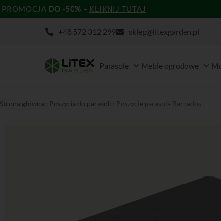
Przejdź
PROMOCJA
DO -50%
–
KLIKNIJ TUTAJ
do
+48 572 312 299
sklep@litexgarden.pl
treści
Open Parasole
Open
Parasole
Meble ogrodowe
Mo
Strona główna
›
Poszycia do parasoli
› Poszycie parasola Barbados