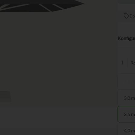
Do
Konfigu
Ro
2,5 m
3,0 m
3,5 m
4,0 m