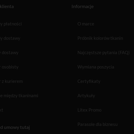
klienta
Informacje
 płatności
O marce
y dostawy
Próbnik kolorów tkanin
y dostawy
Najczęstsze pytania (FAQ)
 osobisty
Wymiana poszycia
 z kurierem
Certyfikaty
e między tkaninami
Artykuły
kt
Litex Promo
Parasole dla biznesu
d umowy tutaj