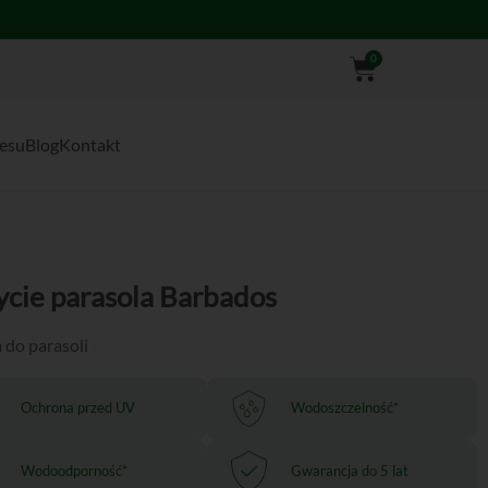
Wózek
0
nesu
Blog
Kontakt
ycie parasola Barbados
 do parasoli
Ochrona przed UV
Wodoszczelność*
Wodoodporność*
Gwarancja do 5 lat