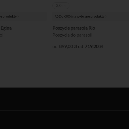
3,0 m
e produkty
Do -50% na wybrane produkty
 Egina
Poszycie parasola Rio
oli
Poszycia do parasoli
899
,00
zł
719
,20
zł