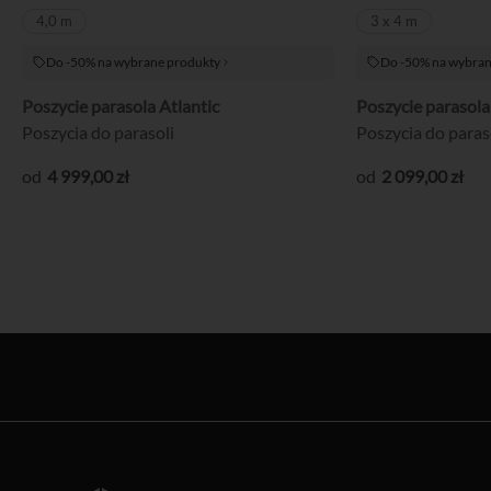
4,0 m
3 x 4 m
Do -50% na wybrane produkty
Do -50% na wybran
Poszycie parasola Atlantic
Poszycie parasola
Poszycia do parasoli
Poszycia do paras
4 999
,00
zł
2 099
,00
zł