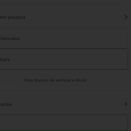
lor poszycia
Naturalny
Szary
Brązowy
kanina