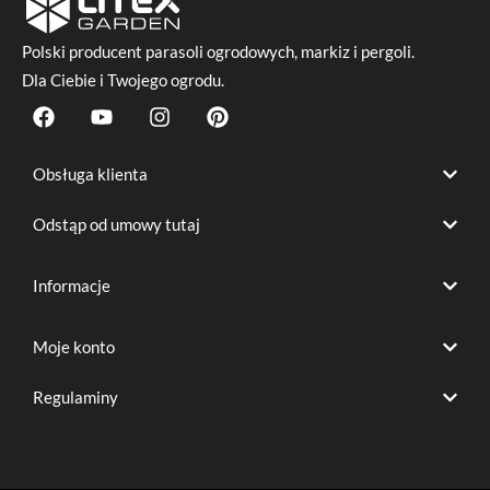
Polski producent
parasoli ogrodowych
, markiz i pergoli.
Dla Ciebie i Twojego ogrodu.
F
Y
I
P
a
o
n
i
c
u
s
n
e
t
t
t
Obsługa klienta
b
u
a
e
o
b
g
r
Odstąp od umowy tutaj
o
e
r
e
k
a
s
m
t
Informacje
Moje konto
Regulaminy