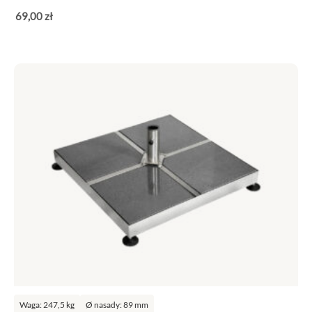
69
,00
zł
Waga: 247,5 kg
Ø nasady: 89 mm