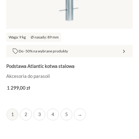
Waga: 9 kg
Ø nasady: 89 mm
Do -50% na wybrane produkty
Podstawa Atlantic kotwa stalowa
Akcesoria do parasoli
1 299
,00
zł
1
2
3
4
5
→